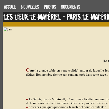
Accueil
Nouvelles
Photos
Documents
les lieux, le matériel - Paris, le maté
(Le 
O
utre la grande table en verre (solide) autour de laquelle le
dédiés
. Bon nombre d'entre eux sont montrés dans cette page... m
●
Le 37 bis, rue de Montreuil,
où se trouve l'atelier au cœur d
de la rue mais escalier G (comme Gutenberg), sous le troisième 
●
Après ces quelques précisions, le matériel pour les enfants
: