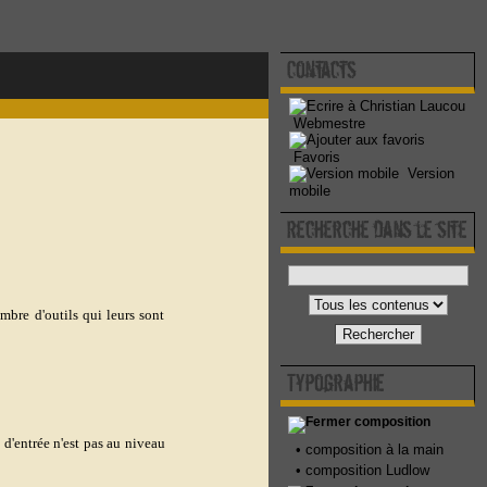
Contacts
Webmestre
Favoris
Version
mobile
Recherche dans le site
ombre d'outils qui leurs sont
Rechercher
Typographie
composition
 d'entrée n'est pas au niveau
•
composition à la main
•
composition Ludlow