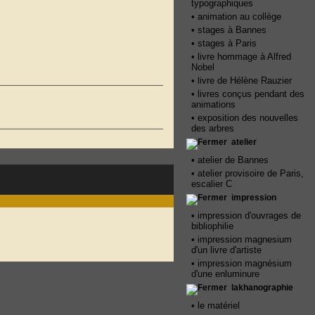
typographiques
•
animation au collège
•
stages à Bannes
•
stages à Paris
•
livre hommage à Alfred
Nobel
•
livre de Hélène Rauzier
•
livres conçus pendant des
animations
•
exposition des nouvelles
des arbres
atelier
•
atelier de Bannes
•
atelier provisoire de Paris,
escalier C
impression
•
impression d'ouvrages de
bibliophilie
•
impression magnesium
d'un livre d'artiste
•
impression magnésium
d'une enluminure
lakhanographie
•
le matériel