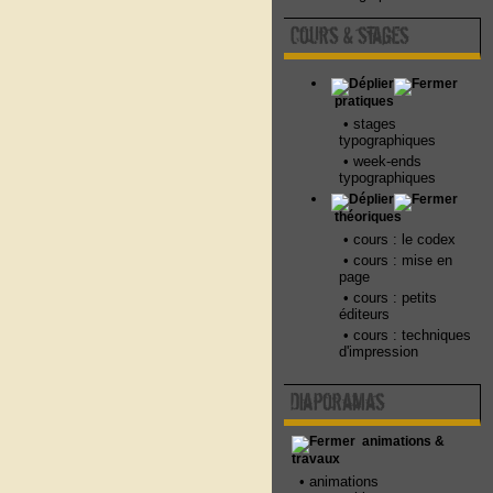
Cours & stages
pratiques
•
stages
typographiques
•
week-ends
typographiques
théoriques
•
cours : le codex
•
cours : mise en
page
•
cours : petits
éditeurs
•
cours : techniques
d'impression
Diaporamas
animations &
travaux
•
animations