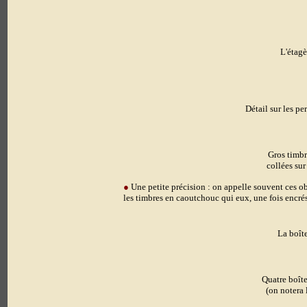
L'étagè
Détail sur les pe
Gros timbre
collées sur
●
Une petite précision
: on appelle souvent ces o
les timbres en caoutchouc qui eux, une fois encrés
La boît
Quatre boîte
(on notera 