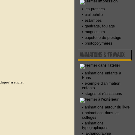
impression
•
les presses
•
bibliophilie
•
estampes
•
gaufrage, foulage
•
magnesium
•
papeterie de prestige
•
photopolymères
Animations & travaux
dans l'atelier
•
animations enfants à
Paris
dique)
à encrer
•
exemple d'animation
enfants
•
stages et réalisations
à l'extérieur
•
animations autour du livre
•
animations dans les
collèges
•
animations
typographiques
•
lakhanographie