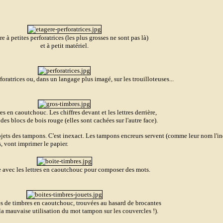
re à petites perforatrices (les plus grosses ne sont pas là)
et à petit matériel.
rforatrices ou, dans un langage plus imagé, sur les trouilloteuses...
s en caoutchouc. Les chiffres devant et les lettres derrière,
 des blocs de bois rouge (elles sont cachées sur l'autre face).
bjets des tampons. C'est inexact. Les tampons encreurs servent
(comme leur nom l'in
, vont imprimer le papier
.
e avec les lettres en caoutchouc pour composer des mots.
s de timbres en caoutchouc, trouvées au hasard de brocantes
la mauvaise utilisation du mot tampon sur les couvercles
!).