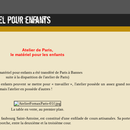
riel pour enfants
Atelier de Paris,
le matériel pour les enfants
matériel pour enfants a été transféré de Paris à Bannes
suite à la disparition de l'atelier de Paris)
s enfants peuvent se mettre pour « travailler », l'atelier possède un assez grand n
ais l'atelier en possède d'autres
!
La table en verre, au premier plan.
u
faubourg Saint-Antoine, est constitué d'une enfilade de cours artisanales. Sa porte
porche, entre la deuxième et la troisième cour
.